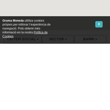
CRITERI SOCIAL
SECTOR
BARRI
Àgora
Carrer Sant Jeroni 30 – 32
Desenvolupament personal
Barri Centre
1
2
5
7
30
Amics
Carrer de Josep Anselm Clavé 15
Venda al detall
Barri Centre
20
23
25
30
Aviram loli
Mercat de Singuerlín (Avinguda Catalunya 66)