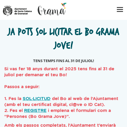
JA POTS SOL·LICITAR EL BO GRAMA
JOVE!
TENS TEMPS FINS AL 31 DE JULIOL!
Si vas fer 18 anys durant el 2025 tens fins al 31 de
juliol per demanar el teu Bo!
Passos a seguir:
1. Fes la
SOL·LICITUD
del Bo al web de l’Ajuntament
(amb el teu certificat digital, cl@ve o ID Cat).
2. Fes el
REGISTRE
i emplena el formulari com a
“Persones (Bo Grama Jove)”.
Amb els passos completats, l’Ajuntament t’enviarà