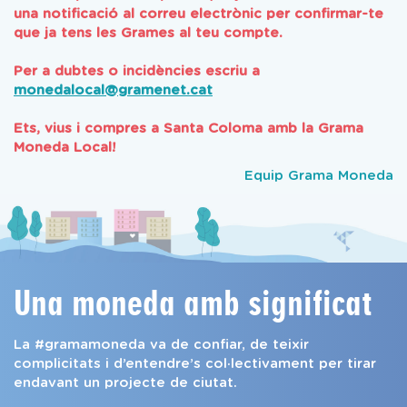
una notificació al correu electrònic per confirmar-te
que ja tens les Grames al teu compte.
Per a dubtes o incidències escriu a
monedalocal@gramenet.cat
Ets, vius i compres a Santa Coloma amb la Grama
Moneda Local!
Equip Grama Moneda
Una moneda amb significat
La #gramamoneda va de confiar, de teixir
complicitats i d’entendre’s col·lectivament per tirar
endavant un projecte de ciutat.