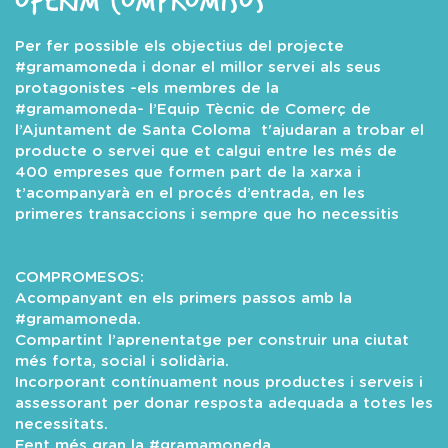
OFERIM COMPROMISOS
Per fer possible els objectius del projecte
#gramamoneda i donar el millor servei als seus
protagonistes -els membres de la
#gramamoneda- l’Equip Tècnic de Comerç de
l’Ajuntament de Santa Coloma t'ajudaran a trobar el
producte o servei que et calgui entre les més de
400 empreses que formen part de la xarxa i
t’acompanyarà en el procés d’entrada, en les
primeres transaccions i sempre que ho necessitis
COMPROMESOS:
Acompanyant en els primers passos amb la
#gramamoneda.
Compartint l’aprenentatge per construir una ciutat
més forta, social i solidària.
Incorporant contínuament nous productes i serveis i
assessorant per donar resposta adequada a totes les
necessitats.
Fent més gran la #gramamoneda.